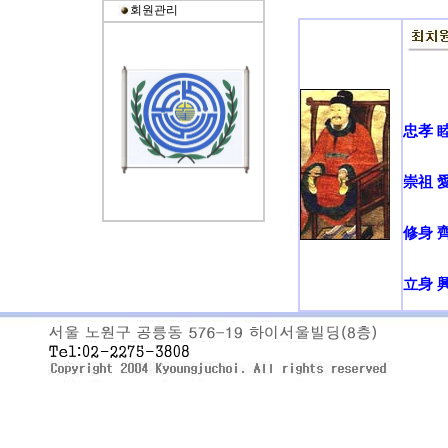
회원관리
忠孝 
崇祖 
修身 
立身 