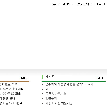
종회 한글 족보
경주최씨 사성공파 항렬 문의드리니다.
1165주년 춘향대�
아
), 수안공(諱 淵止
종친 찾아주세요
제 봉행 안내
항렬문의
공 세일사(시제) �
가승보 가첩 옛문서등