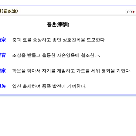
종훈(宗訓)
睦宗
충과 효를 숭상하고 종인 상호친목을 도모한다.
愛育
조상을 받들고 훌륭한 자손양육에 협조한다.
齊家
학문을 닦아서 자기를 개발하고 가도를 세워 평화을 기한다.
興族
입신 출세하여 종족 발전에 기여한다.