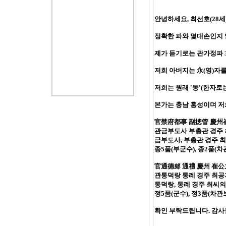
안녕하세요, 최선호(28세
정확한 파와 몇대손인지 
제가 듣기로는 관가정파 
저희 아버지는 永(영)자
저희는 원래 '동'(한자
본가는 충남 홍성이며 저
官禁府都事 副摠管 慶州
관금부도사 부총관 경주 
금부도사, 부총관 경주 
종5품(부군수), 종2품(차관
官通德郎 通禮 慶州 崔公
관통덕랑 통례 경주 최공
통덕랑, 통례 경주 최씨의
정5품(군수), 정3품(차관
확인 부탁드립니다. 감사